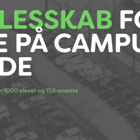
LESSKAB
F
E PÅ CAMP
DE
er 1000 elever og 150 ansatte