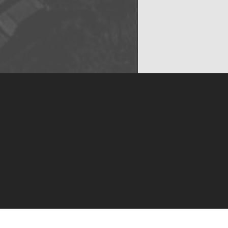
ed i
tværs af