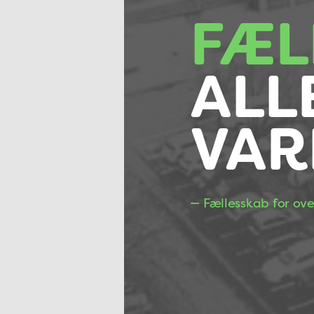
FÆL
ALL
VAR
— Fællesskab for ov