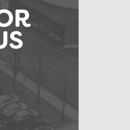
OR
US