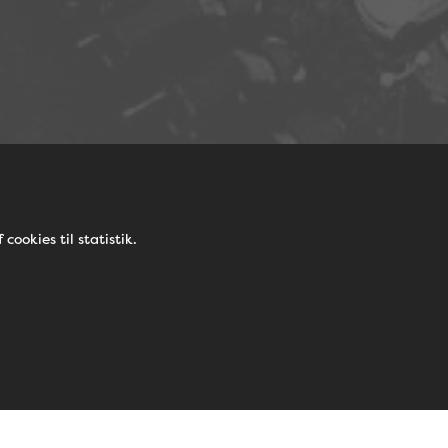
cookies til statistik.
Campus Varde er både elever og lærere m
fællesskabet. Her mødes vi jævnligt på 